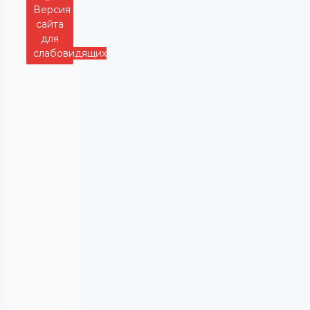
Версия
сайта
для
слабовидящих