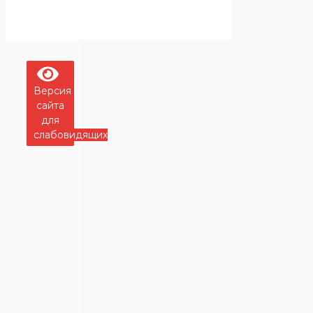
Версия
сайта
для
слабовидящих